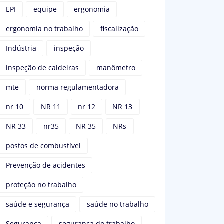
EPI
equipe
ergonomia
ergonomia no trabalho
fiscalização
Indústria
inspeção
inspeção de caldeiras
manômetro
mte
norma regulamentadora
nr 10
NR 11
nr 12
NR 13
NR 33
nr35
NR 35
NRs
postos de combustível
Prevenção de acidentes
proteção no trabalho
saúde e segurança
saúde no trabalho
Segurança
segurança do trabalho