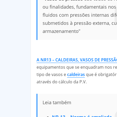
ou finalidades, fundamentais nos
fluidos com pressões internas di
submetidos à pressão externa, c
armazenamento”
A NR13 – CALDEIRAS, VASOS DE PRESSÃ
equipamentos que se enquadram nos req
tipo de vasos e
caldeiras
que é obrigatóri
através do cálculo da P.V.
Leia também
NR 13 – Norma é ampliada