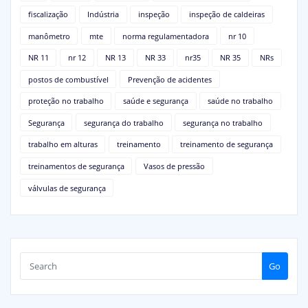
fiscalização
Indústria
inspeção
inspeção de caldeiras
manômetro
mte
norma regulamentadora
nr 10
NR 11
nr 12
NR 13
NR 33
nr35
NR 35
NRs
postos de combustível
Prevenção de acidentes
proteção no trabalho
saúde e segurança
saúde no trabalho
Segurança
segurança do trabalho
segurança no trabalho
trabalho em alturas
treinamento
treinamento de segurança
treinamentos de segurança
Vasos de pressão
válvulas de segurança
Go