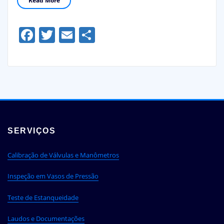
Read More
Facebook
Twitter
Email
Share
SERVIÇOS
Calibração de Válvulas e Manômetros
Inspeção em Vasos de Pressão
Teste de Estanqueidade
Laudos e Documentações