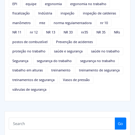
EPI
equipe
ergonomia
ergonomia no trabalho
fiscalização
Indústria
inspeção
inspeção de caldeiras
manômetro
mte
norma regulamentadora
nr 10
NR 11
nr 12
NR 13
NR 33
nr35
NR 35
NRs
postos de combustível
Prevenção de acidentes
proteção no trabalho
saúde e segurança
saúde no trabalho
Segurança
segurança do trabalho
segurança no trabalho
trabalho em alturas
treinamento
treinamento de segurança
treinamentos de segurança
Vasos de pressão
válvulas de segurança
Go