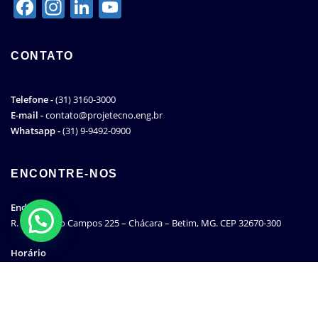
Facebook
Instagram
LinkedIn
YouTube
Channel
CONTATO
Telefone -
(31) 3160-3000
E-mail -
contato@projetecno.eng.br
Whatsapp -
(31) 9-9492-0900
ENCONTRE-NOS
Endereço
R. Humberto Campos 225 – Chácara – Betim, MG. CEP 32670-300
Horário
08:00H ÁS 17:00H – Atendimento comercial