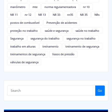
manômetro
mte
norma regulamentadora
nr 10
NR 11
nr 12
NR 13
NR 33
nr35
NR 35
NRs
postos de combustível
Prevenção de acidentes
proteção no trabalho
saúde e segurança
saúde no trabalho
Segurança
segurança do trabalho
segurança no trabalho
trabalho em alturas
treinamento
treinamento de segurança
treinamentos de segurança
Vasos de pressão
válvulas de segurança
Go