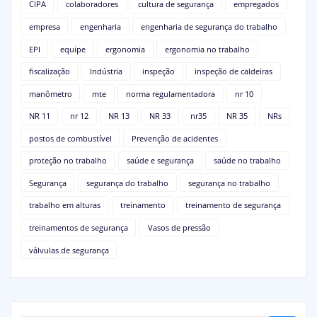
CIPA
colaboradores
cultura de segurança
empregados
empresa
engenharia
engenharia de segurança do trabalho
EPI
equipe
ergonomia
ergonomia no trabalho
fiscalização
Indústria
inspeção
inspeção de caldeiras
manômetro
mte
norma regulamentadora
nr 10
NR 11
nr 12
NR 13
NR 33
nr35
NR 35
NRs
postos de combustível
Prevenção de acidentes
proteção no trabalho
saúde e segurança
saúde no trabalho
Segurança
segurança do trabalho
segurança no trabalho
trabalho em alturas
treinamento
treinamento de segurança
treinamentos de segurança
Vasos de pressão
válvulas de segurança