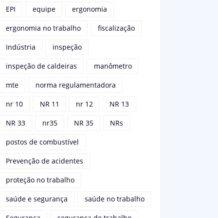
EPI
equipe
ergonomia
ergonomia no trabalho
fiscalização
Indústria
inspeção
inspeção de caldeiras
manômetro
mte
norma regulamentadora
nr 10
NR 11
nr 12
NR 13
NR 33
nr35
NR 35
NRs
postos de combustível
Prevenção de acidentes
proteção no trabalho
saúde e segurança
saúde no trabalho
Segurança
segurança do trabalho