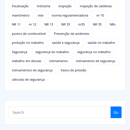
fiscalização
Indústria
inspeção
inspeção de caldeiras
manômetro
mte
norma regulamentadora
nr 10
NR 11
nr 12
NR 13
NR 33
nr35
NR 35
NRs
postos de combustível
Prevenção de acidentes
proteção no trabalho
saúde e segurança
saúde no trabalho
Segurança
segurança do trabalho
segurança no trabalho
trabalho em alturas
treinamento
treinamento de segurança
treinamentos de segurança
Vasos de pressão
válvulas de segurança
Go