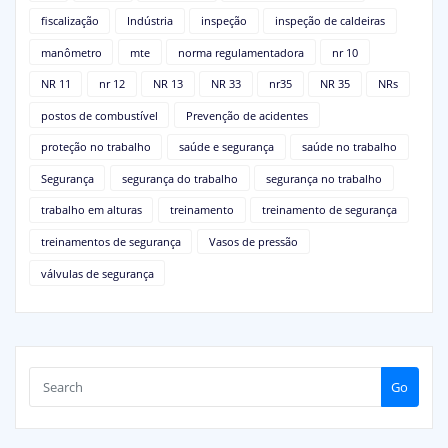
fiscalização
Indústria
inspeção
inspeção de caldeiras
manômetro
mte
norma regulamentadora
nr 10
NR 11
nr 12
NR 13
NR 33
nr35
NR 35
NRs
postos de combustível
Prevenção de acidentes
proteção no trabalho
saúde e segurança
saúde no trabalho
Segurança
segurança do trabalho
segurança no trabalho
trabalho em alturas
treinamento
treinamento de segurança
treinamentos de segurança
Vasos de pressão
válvulas de segurança
Go