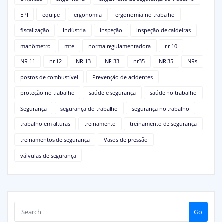
EPI
equipe
ergonomia
ergonomia no trabalho
fiscalização
Indústria
inspeção
inspeção de caldeiras
manômetro
mte
norma regulamentadora
nr 10
NR 11
nr 12
NR 13
NR 33
nr35
NR 35
NRs
postos de combustível
Prevenção de acidentes
proteção no trabalho
saúde e segurança
saúde no trabalho
Segurança
segurança do trabalho
segurança no trabalho
trabalho em alturas
treinamento
treinamento de segurança
treinamentos de segurança
Vasos de pressão
válvulas de segurança
Go