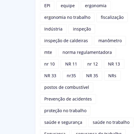
EPI
equipe
ergonomia
ergonomia no trabalho
fiscalização
Indústria
inspeção
inspeção de caldeiras
manômetro
mte
norma regulamentadora
nr 10
NR 11
nr 12
NR 13
NR 33
nr35
NR 35
NRs
postos de combustível
Prevenção de acidentes
proteção no trabalho
saúde e segurança
saúde no trabalho
Segurança
segurança do trabalho