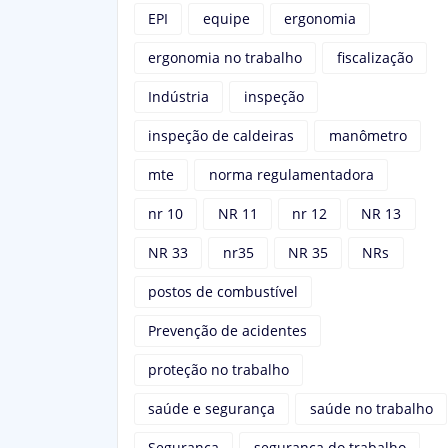
EPI
equipe
ergonomia
ergonomia no trabalho
fiscalização
Indústria
inspeção
inspeção de caldeiras
manômetro
mte
norma regulamentadora
nr 10
NR 11
nr 12
NR 13
NR 33
nr35
NR 35
NRs
postos de combustível
Prevenção de acidentes
proteção no trabalho
saúde e segurança
saúde no trabalho
Segurança
segurança do trabalho