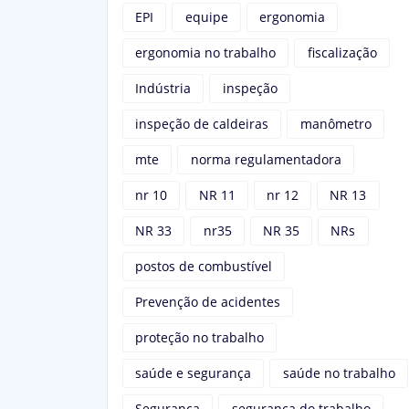
EPI
equipe
ergonomia
ergonomia no trabalho
fiscalização
Indústria
inspeção
inspeção de caldeiras
manômetro
mte
norma regulamentadora
nr 10
NR 11
nr 12
NR 13
NR 33
nr35
NR 35
NRs
postos de combustível
Prevenção de acidentes
proteção no trabalho
saúde e segurança
saúde no trabalho
Segurança
segurança do trabalho