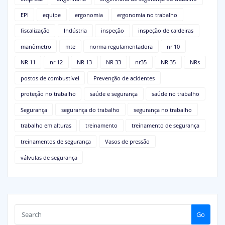
EPI
equipe
ergonomia
ergonomia no trabalho
fiscalização
Indústria
inspeção
inspeção de caldeiras
manômetro
mte
norma regulamentadora
nr 10
NR 11
nr 12
NR 13
NR 33
nr35
NR 35
NRs
postos de combustível
Prevenção de acidentes
proteção no trabalho
saúde e segurança
saúde no trabalho
Segurança
segurança do trabalho
segurança no trabalho
trabalho em alturas
treinamento
treinamento de segurança
treinamentos de segurança
Vasos de pressão
válvulas de segurança
Go