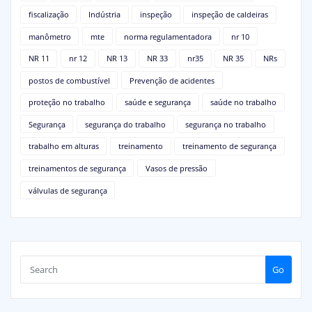
fiscalização
Indústria
inspeção
inspeção de caldeiras
manômetro
mte
norma regulamentadora
nr 10
NR 11
nr 12
NR 13
NR 33
nr35
NR 35
NRs
postos de combustível
Prevenção de acidentes
proteção no trabalho
saúde e segurança
saúde no trabalho
Segurança
segurança do trabalho
segurança no trabalho
trabalho em alturas
treinamento
treinamento de segurança
treinamentos de segurança
Vasos de pressão
válvulas de segurança
Go